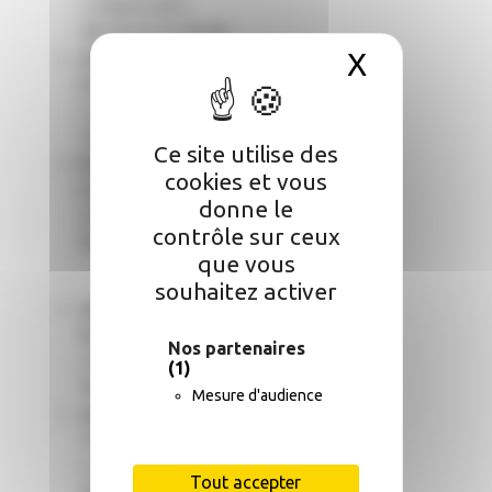
« Valprionde »
Tél. 05 63 31 90 90
X
Masquer 
Jean-Pascal PRADALIE
Entretien parcs et jardins
« La Tourderie »
Tél. 05 63 94 30 51
Ce site utilise des
Dominique MAYONNADE
cookies et vous
Entretien parcs et jardins
donne le
« Braissiers »
contrôle sur ceux
Tél. 05 63 94 37 90
que vous
souhaitez activer
John ROBERTS
Maçonnerie, restaurations bâtiments
Nos partenaires
« Pechbertié »
(1)
Tél. 05 63 94 31 70
Mesure d'audience
Joseph VILA
TXR du bâtiment
« Les Lobies »
Tout accepter