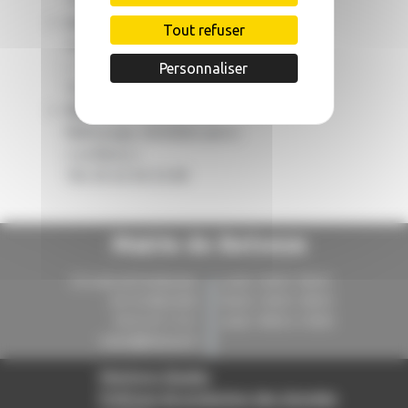
Tél. 05 63 94 33 70
Geneviève BONDEAU
Tout refuser
Vente légumes à titre ambulant
« Terre Nègre »
Personnaliser
Tél. 05 63 94 42 39
Christian WESSELING
Nettoyage, entretien parcs
« Le Barry »
Tél. 05 63 94 33 89
Mairie de Belveze
30 route de Pechbertier
Lundi :14h30-18h30
82150 BELVEZE
Mardi :14h30-18h30
09 62 05 72 61
Jeudi : 9h00 à 13h00
mairie@belveze.fr
Mentions légales
Politique de protection des données