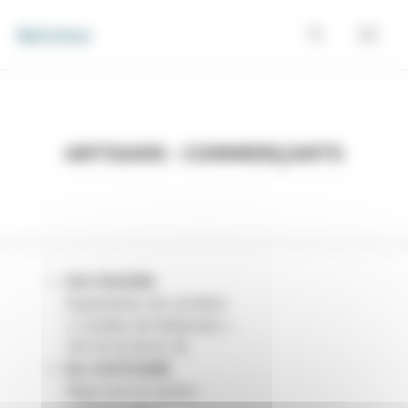
Panneau de gestion des cookies
Belvèze
Artisans - Commerçants
Sté OSAGRA
Exploitation de carrières
« Combes de Vedarmes »
Tél. 05 63 94 41 45
Ets CASTAGNE
Négociant en grains