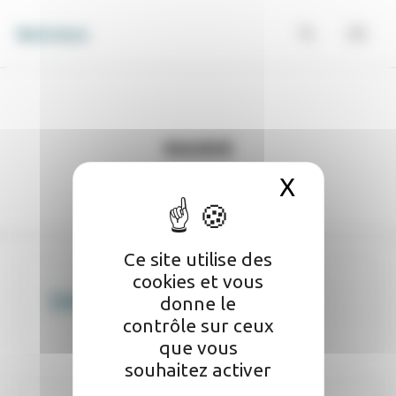
Panneau de gestion des cookies
Belvèze
Mairie
X
Masquer 
Ce site utilise des
cookies et vous
Délibérations
donne le
contrôle sur ceux
que vous
souhaitez activer